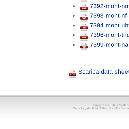
7392-mont-nm-
7393-mont-nf-
7394-mont-uhf
7396-mont-tnc
7399-mont-nan
Scarica data sheet
Copyright © 2026 BPG Rad
Sede Legale: P.za G.Rey,38 int.C - Cerv