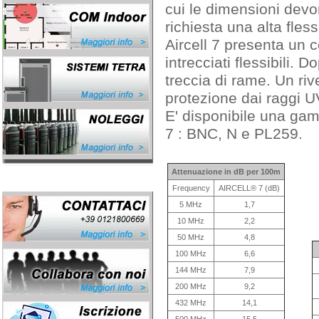
cui le dimensioni dev
richiesta una alta flessi
Aircell 7 presenta un 
intrecciati flessibili
treccia di rame. Un ri
protezione dai raggi UV 
E' disponibile una gam
7 : BNC, N e PL259.
Attenuazione in dB per 100m
Frequency
AIRCELL® 7 (dB)
5 MHz
1,7
10 MHz
2,2
50 MHz
4,8
100 MHz
6,6
144 MHz
7,9
200 MHz
9,2
432 MHz
14,1