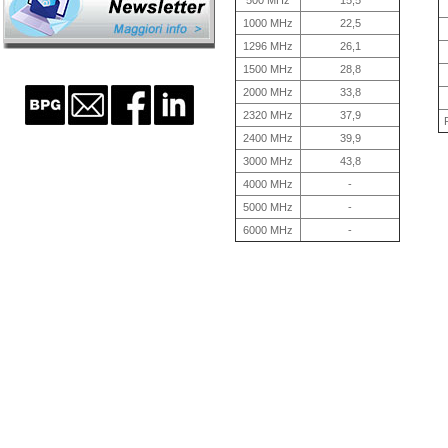
500 MHz
15,5
1000 MHz
22,5
1296 MHz
26,1
1500 MHz
28,8
2000 MHz
33,8
2320 MHz
37,9
2400 MHz
39,9
3000 MHz
43,8
4000 MHz
-
5000 MHz
-
6000 MHz
-