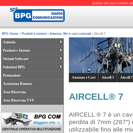
Questo sito usa i cookies pe
BPG Home
>
Prodotti e sistemi
>
Antenne, filtri e cavi coassiali
> Aircell 7
Azienda
Prodotti e Sistemi
Sistemi Software
Soluzioni BPG
Promozioni
Antenne e Cavi
Aircell 5
Aircell 7
Assistenza Remota
Area Riservata
AIRCELL® 7
Area Riservata VVF
AIRCELL ® 7 è un cavo
perdita di 7mm (287") 
utilizzabile fino alle 