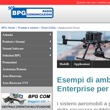
Questo sito usa i cookies pe
BPG Home
>
Prodotti e sistemi
>
Droni (UAS)
> Applicazioni Droni
Azienda
Prodotti e Sistemi
Sistemi Software
Soluzioni BPG
Promozioni
Modelli
Applicazioni
Assistenza Remota
Area Riservata
Esempi di ambi
Area Riservata VVF
Enterprise per 
I sistemi aeromobili a
della sicurezza pubblic