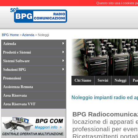
Questo sito usa i cookies pe
BPG Home
>
Azienda
> Noleggi
Azienda
Prodotti e Sistemi
Sistemi Software
Soluzioni BPG
Promozioni
Chi Siamo
Servizi
Noleggi
Par
Assistenza Remota
Area Riservata
Noleggio impianti radio ed a
Area Riservata VVF
BPG Radiocomunicaz
locazione di apparati 
professionali per even
Ricetrasmittenti portati