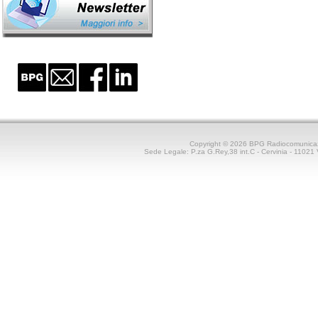
Copyright © 2026 BPG Radiocomunica
Sede Legale: P.za G.Rey,38 int.C - Cervinia - 1102